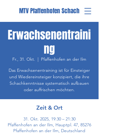
MTV Pfaffenhofen Schach
Erwachsenentraini
ng
Fr., 31. Okt.
  |  
Pfaffenhofen an der Ilm
Das Erwachsenentraining ist für Einsteiger
und Wiedereinsteiger konzipiert, die ihre
Schachkenntnisse systematisch aufbauen
oder auffrischen möchten.
Zeit & Ort
31. Okt. 2025, 19:30 – 21:30
Pfaffenhofen an der Ilm, Hauptpl. 47, 85276
Pfaffenhofen an der Ilm, Deutschland