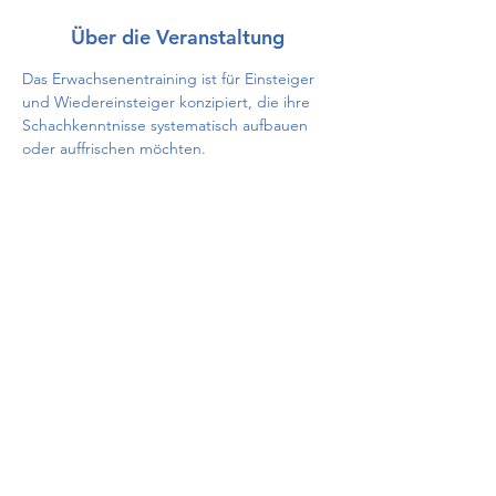
Über die Veranstaltung
Das Erwachsenentraining ist für Einsteiger 
und Wiedereinsteiger konzipiert, die ihre 
Schachkenntnisse systematisch aufbauen 
oder auffrischen möchten.
Diese Veranstaltung teilen
Impressum
/
Datenschutz
/
Vereinssatzung
© 2026 MTV Pfaffenhofen Schach