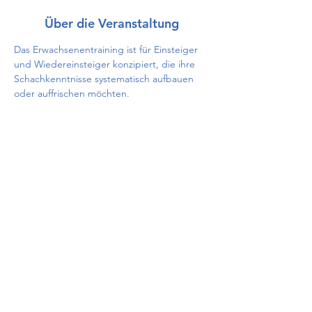
Über die Veranstaltung
Das Erwachsenentraining ist für Einsteiger 
und Wiedereinsteiger konzipiert, die ihre 
Schachkenntnisse systematisch aufbauen 
oder auffrischen möchten.
Diese Veranstaltung teilen
Impressum
/
Datenschutz
/
Vereinssatzung
© 2026 MTV Pfaffenhofen Schach