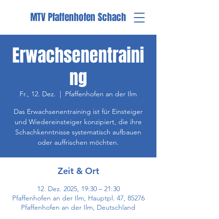
MTV Pfaffenhofen Schach
Erwachsenentraini
ng
Fr., 12. Dez.
  |  
Pfaffenhofen an der Ilm
Das Erwachsenentraining ist für Einsteiger
und Wiedereinsteiger konzipiert, die ihre
Schachkenntnisse systematisch aufbauen
oder auffrischen möchten.
Zeit & Ort
12. Dez. 2025, 19:30 – 21:30
Pfaffenhofen an der Ilm, Hauptpl. 47, 85276
Pfaffenhofen an der Ilm, Deutschland