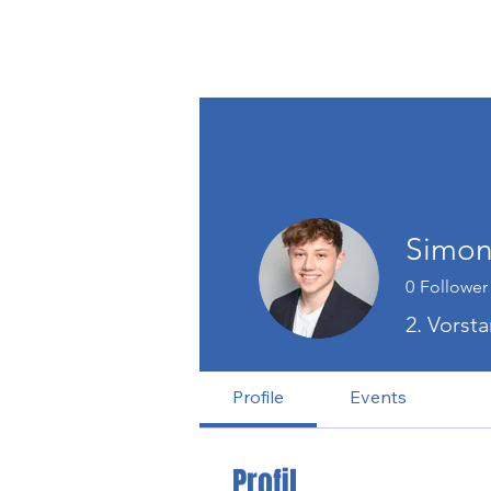
Simon
0
Follower
2. Vorst
Profile
Events
Profil