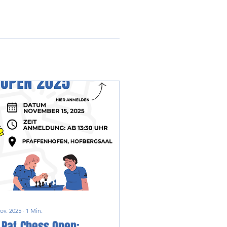
ov. 2025
∙
1
Min.
 Paf-Chess Open: