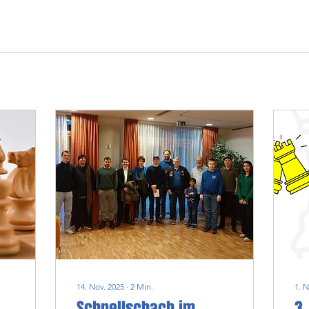
14. Nov. 2025
∙
2
Min.
1. N
Schnellschach im
3.