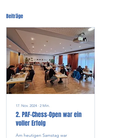
Beiträge
17. Nov. 2024
∙
2
Min.
2. PAF-Chess-Open war ein
voller Erfolg
Am heutigen Samstag war