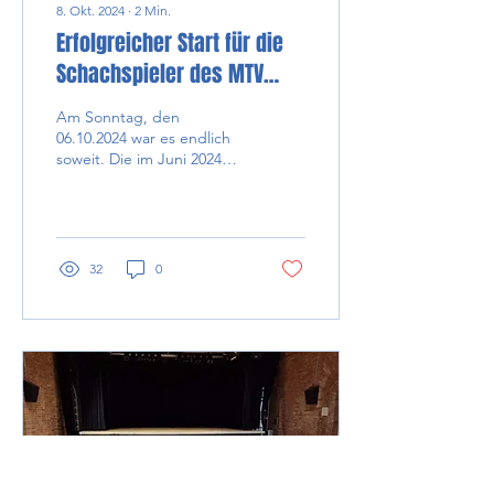
8. Okt. 2024
∙
2
Min.
Erfolgreicher Start für die
Schachspieler des MTV
Pfaffenhofen in die Saison
Am Sonntag, den
2024/2025
06.10.2024 war es endlich
soweit. Die im Juni 2024
frisch gegründete
Schachabteilung des MTV
Pfaffenhofen hatte ihren
1....
32
0