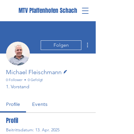
MTV Pfaffenhofen Schach
Weitere Optionen
Folgen
Autor
Michael Fleischmann
0 Follower
0 Gefolgt
1. Vorstand
Profile
Events
Profil
Beitrittsdatum: 13. Apr. 2025