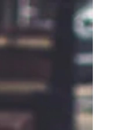
holte sich Adrian Müller vor Raphael Funk
und Andreas Schwarzrock. Mit dabei:
Spielerinnen und Spieler vom MTV
Pfaffenhofen, SV Ilmmünster, TSV Rohrbach,
der Schachgruppe Pfaffenhofen und der
Schachgruppe Au.